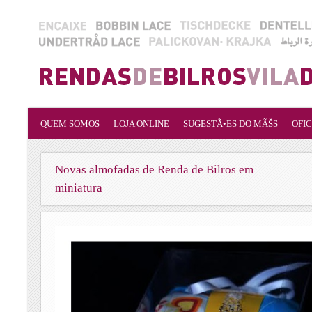
QUEM SOMOS
LOJA ONLINE
SUGESTÃ•ES DO MÃŠS
OFIC
Novas almofadas de Renda de Bilros em
miniatura