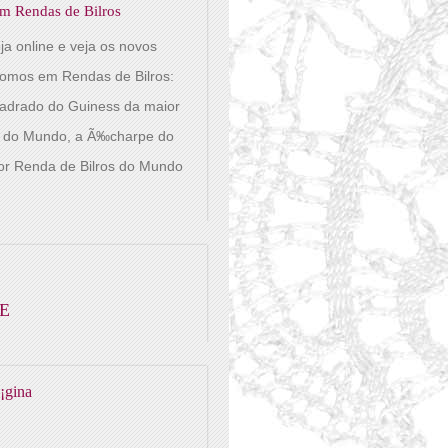
m Rendas de Bilros
oja online e veja os novos
pomos em Rendas de Bilros:
adrado do Guiness da maior
s do Mundo, a Ã‰charpe do
or Renda de Bilros do Mundo
E
Ã¡gina