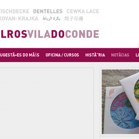
UGESTÃ•ES DO MÃŠS
OFICINA / CURSOS
HISTÃ“RIA
NOTÃCIAS
L