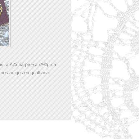
Par de Brincos
Variados
os: a Ã©charpe e a rÃ©plica
ios artigos em joalharia