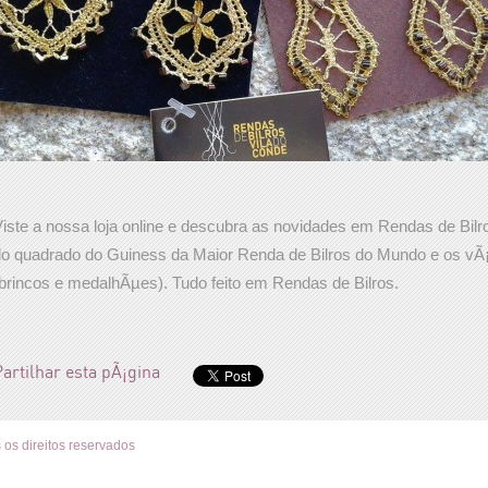
iste a nossa loja online e descubra as novidades em Rendas de Bilr
o quadrado do Guiness da Maior Renda de Bilros do Mundo e os vÃ¡r
brincos e medalhÃµes). Tudo feito em Rendas de Bilros.
artilhar esta pÃ¡gina
 os direitos reservados