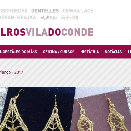
UGESTÃ•ES DO MÃŠS
OFICINA / CURSOS
HISTÃ“RIA
NOTÃCIAS
L
Março · 2017