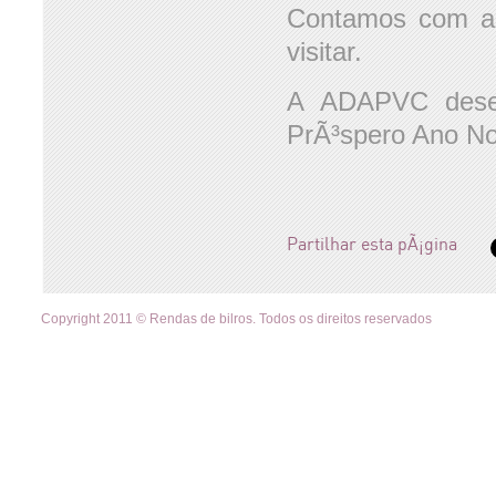
Contamos com a 
visitar.
A ADAPVC desej
PrÃ³spero Ano No
Partilhar esta pÃ¡gina
Copyright 2011 © Rendas de bilros. Todos os direitos reservados