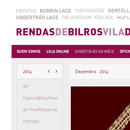
QUEM SOMOS
LOJA ONLINE
SUGESTÃ•ES DO MÃŠS
OFICI
2014
Dezembro · 2014
XIV
ExposiÃ§Ã£o/Venda
de PresÃ©pios de
Portugal