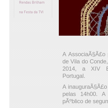
Rendas Brilham
na Festa da TVI
A AssociaÃ§Ã£o p
de Vila do Conde
2014, a XIV E
Portugal.
A inauguraÃ§Ã£o 
pelas 14h00. A
pÃºblico de segu