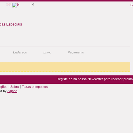
€
B
as Especiais
Endereço
Envio
Pagamento
Registe-se na nossa Newsletter para receber prom
ições
Sobre
Taxas e Impostos
ed by
Signed