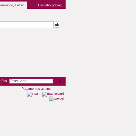
em-vindo,
Entrar
Carrinho
(vazio)
oções
Pagamentos aceites