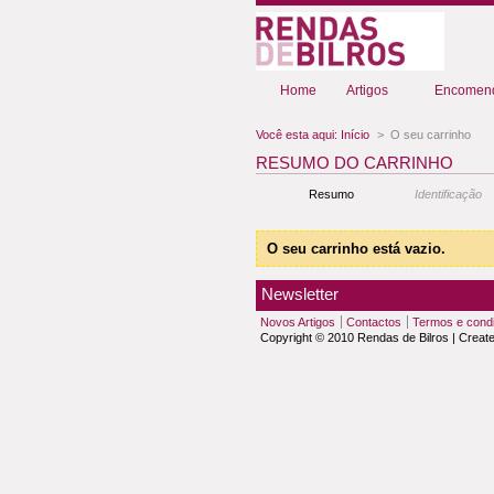
Home
Artigos
Encomend
Você esta aqui:
Início
>
O seu carrinho
RESUMO DO CARRINHO
Resumo
Identificação
O seu carrinho está vazio.
Newsletter
Novos Artigos
Contactos
Termos e cond
Copyright © 2010 Rendas de Bilros | Creat