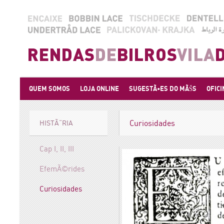
QUEM SOMOS
LOJA ONLINE
SUGESTÃ•ES DO MÃŠS
OFICI
Curiosidades
HISTÃ“RIA
Cap I, II, III
EfemÃ©rides
Curiosidades