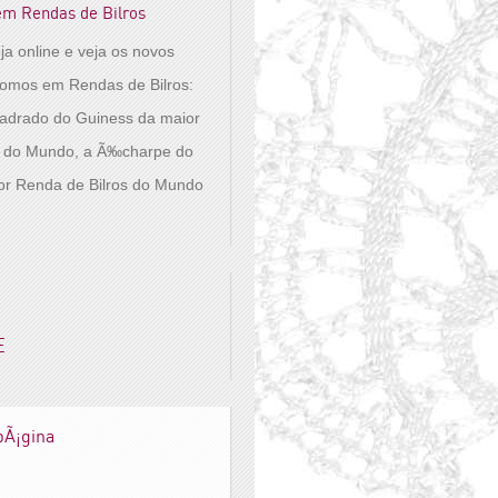
em Rendas de Bilros
oja online e veja os novos
pomos em Rendas de Bilros:
adrado do Guiness da maior
s do Mundo, a Ã‰charpe do
or Renda de Bilros do Mundo
E
 pÃ¡gina