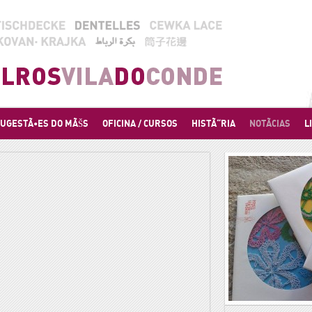
UGESTÃ•ES DO MÃŠS
OFICINA / CURSOS
HISTÃ“RIA
NOTÃCIAS
L