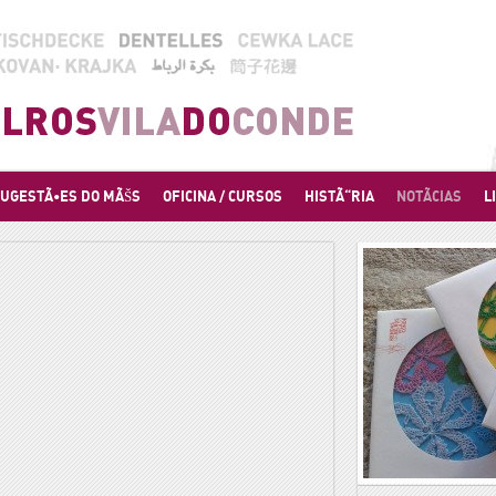
UGESTÃ•ES DO MÃŠS
OFICINA / CURSOS
HISTÃ“RIA
NOTÃCIAS
L