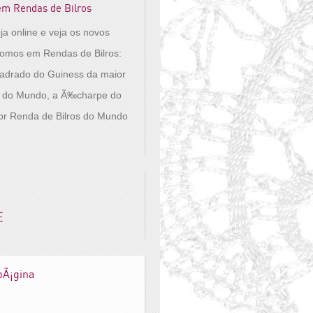
em Rendas de Bilros
oja online e veja os novos
pomos em Rendas de Bilros:
adrado do Guiness da maior
s do Mundo, a Ã‰charpe do
or Renda de Bilros do Mundo
E
 pÃ¡gina